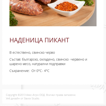
НАДЕНИЦА ПИКАНТ
В естествено, свинско черво
Състав: българско, охладено, свинско -червено и
шарено месо, натурални подправки
Съхранение: От 0°C- 4°C
Copyright ©2013 Аякс-Агро ООД. Всички права запазени.
Уеб дизайн от Slavov Studio.